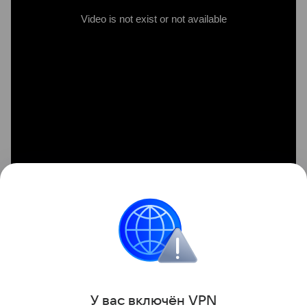
Мягкие локоны выглядят очень элегантно и в то
же время торжественно, как у настоящей
голливудской звезды.
У вас включ
ён
V
P
N