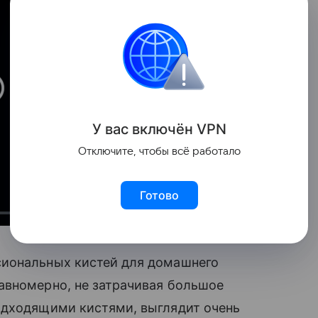
У вас включ
ён
V
P
N
Отключите, чтобы всё работало
Готово
иональных кистей для домашнего
авномерно, не затрачивая большое
подходящими кистями, выглядит очень