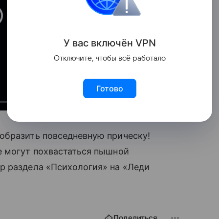
У вас включ
ён
V
P
N
Отключите, чтобы всё работало
Готово
образить повседневную прическу!
е могут похвастаться пышной
р раздела «Психология» на «Леди
Поделиться