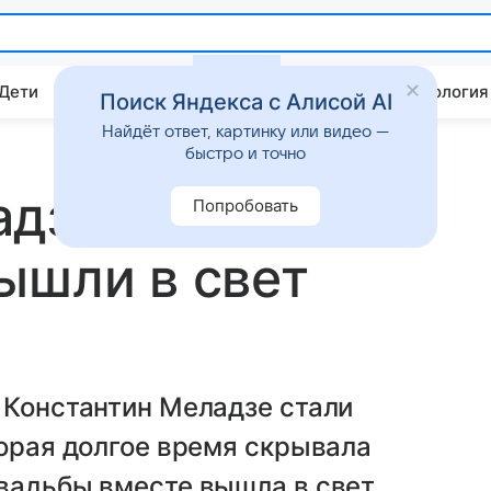
 Дети
Дом
Гороскопы
Стиль жизни
Психология
Поиск Яндекса с Алисой AI
Найдёт ответ, картинку или видео —
быстро и точно
адзе впервые
Попробовать
ышли в свет
 Константин Меладзе стали
торая долгое время скрывала
вадьбы вместе вышла в свет.