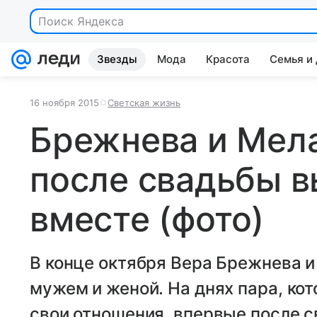
Поиск Яндекса
Звезды
Мода
Красота
Семья и
16 ноября 2015
Светская жизнь
Брежнева и Мел
после свадьбы в
вместе (фото)
В конце октября Вера Брежнева и
мужем и женой. На днях пара, ко
свои отношения, впервые после с