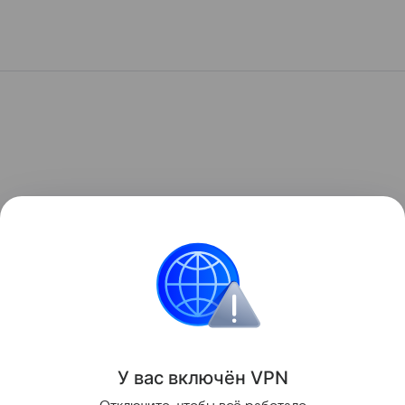
У вас включ
ён
V
P
N