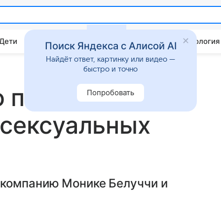
 Дети
Дом
Гороскопы
Стиль жизни
Психология
Поиск Яндекса с Алисой AI
Найдёт ответ, картинку или видео —
быстро и точно
 попала
Попробовать
 сексуальных
 компанию Монике Белуччи и