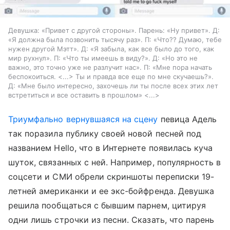
Девушка: «Привет с другой стороны». Парень: «Ну привет». Д:
«Я должна была позвонить тысячу раз». П: «Что?? Думаю, тебе
нужен другой Мэтт». Д: «Я забыла, как все было до того, как
мир рухнул». П: «Что ты имеешь в виду?». Д: «Но это не
важно, это точно уже не разлучит нас». П: «Мне пора начать
беспокоиться. <...> Ты и правда все еще по мне скучаешь?».
Д: «Мне было интересно, захочешь ли ты после всех этих лет
встретиться и все оставить в прошлом» <...>
Триумфально вернувшаяся на сцену
певица Адель
так поразила публику своей новой песней под
названием Hello, что в Интернете появилась куча
шуток, связанных с ней. Например, популярность в
соцсети и СМИ обрели скриншоты переписки 19-
летней американки и ее экс-бойфренда. Девушка
решила пообщаться с бывшим парнем, цитируя
одни лишь строчки из песни. Сказать, что парень