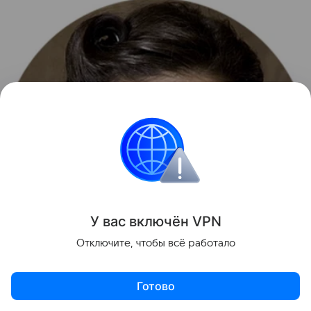
У вас включ
ён
V
P
N
Отключите, чтобы всё работало
Готово