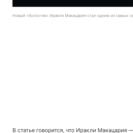
Новый «Холостяк» Иракли Макацария стал одним из самых с
В статье говорится, что Иракли Макацария —