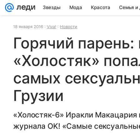
Звезды
Мода
Красота
Семья и
18 января 2016
Viva!
Новости
Горячий парень:
«Холостяк» попа
самых сексуаль
Грузии
«Холостяк-6» Иракли Макацария п
журнала OK! «Самые сексуальные