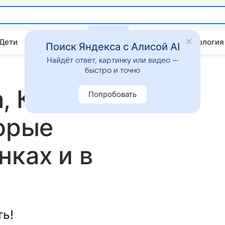
 Дети
Дом
Гороскопы
Стиль жизни
Психология
Поиск Яндекса с Алисой AI
Найдёт ответ, картинку или видео —
быстро и точно
, Кейт Мосс и
Попробовать
торые
нках и в
ть!