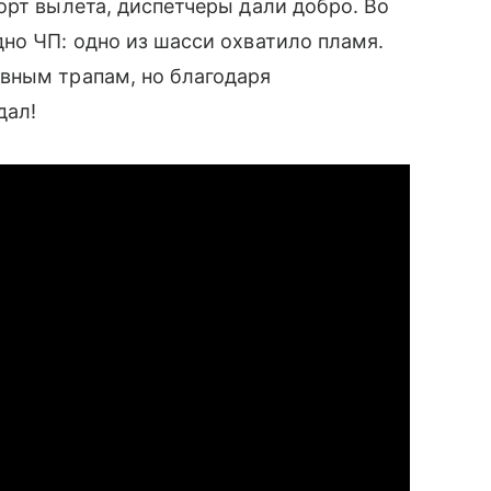
орт вылета, диспетчеры дали добро. Во
дно ЧП: одно из шасси охватило пламя.
вным трапам, но благодаря
дал!