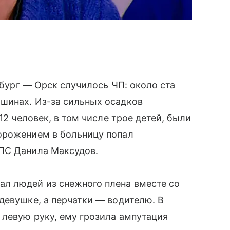
енбург — Орск случилось ЧП: около ста
ашинах. Из-за сильных осадков
12 человек, в том числе трое детей, были
орожением в больницу попал
 ППС Данила Максудов.
л людей из снежного плена вместе со
 девушке, а перчатки — водителю. В
л левую руку, ему грозила ампутация