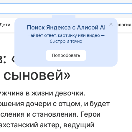
 Дети
Дом
Гороскопы
Стиль жизни
Психология
Поиск Яндекса с Алисой AI
Найдёт ответ, картинку или видео —
быстро и точно
: «У меня в
Попробовать
 сыновей»
ужчина в жизни девочки.
ошения дочери с отцом, и будет
ления и становления. Герои
ахстанский актер, ведущий