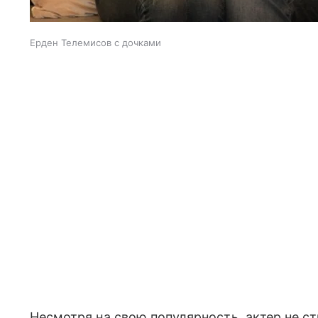
Ерден Телемисов с дочками
Несмотря на свою популярность, актер не ст