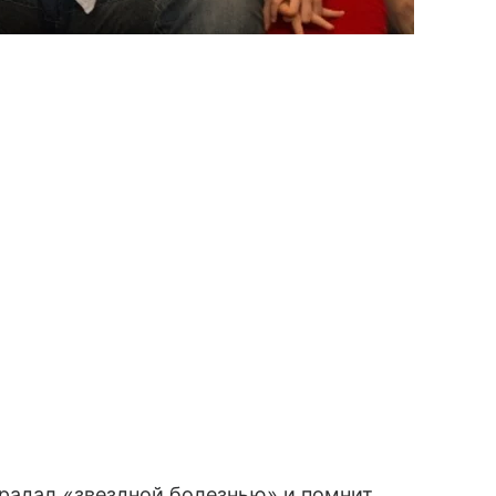
радал «звездной болезнью» и помнит