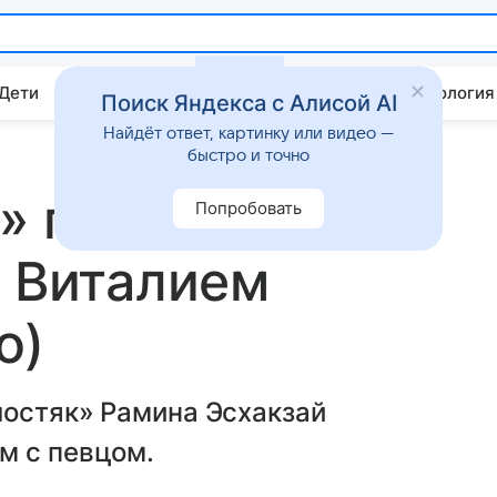
 Дети
Дом
Гороскопы
Стиль жизни
Психология
Поиск Яндекса с Алисой AI
Найдёт ответ, картинку или видео —
быстро и точно
» подогрела
Попробовать
с Виталием
о)
лостяк» Рамина Эсхакзай
м с певцом.