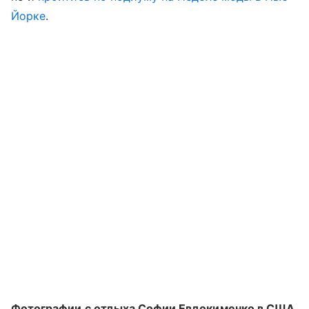
Йорке
.
Фотографии с отдыха Софии Евдокименко в США