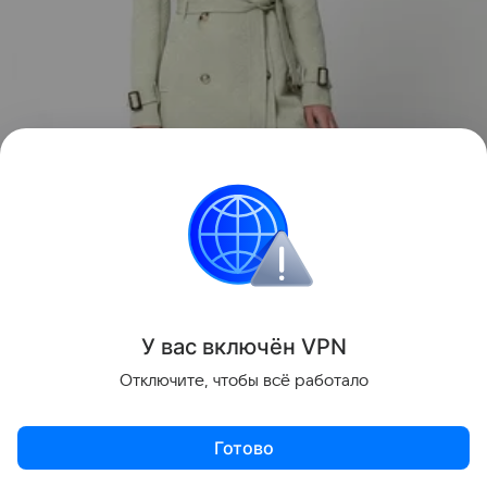
У вас включ
ён
V
P
N
Отключите, чтобы всё работало
Готово