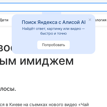
 Дети
Дом
Гороскопы
Стиль жизни
Психология
Поиск Яндекса с Алисой AI
Найдёт ответ, картинку или видео —
быстро и точно
восхитила
Попробовать
вым имиджем
олосы.
я в Киеве на съемках нового видео «Чай