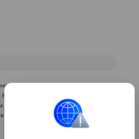
ннисной униформы, и носили их
. В наши дни кроссовки также станут
. Если думаете, что подобное сочетание
е какой-нибудь нейтральный элемент в