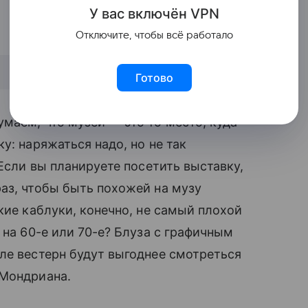
У вас включ
ён
V
P
N
Отключите, чтобы всё работало
Готово
аем, что музей — это то место, куда
у: наряжаться надо, но не так
 Если вы планируете посетить выставку,
аз, чтобы быть похожей на музу
ие каблуки, конечно, не самый плохой
 на 60-е или 70-е? Блуза с графичным
ле вестерн будут выгоднее смотреться
а Мондриана.