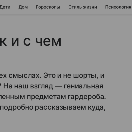
 Дети
Дом
Гороскопы
Стиль жизни
Психология
к и с чем
х смыслах. Это и не шорты, и
е? На наш взгляд — гениальная
ленным предметам гардероба.
подробно рассказываем куда,