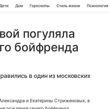
 Дети
Дом
Гороскопы
Стиль жизни
Психология
вой погуляла
его бойфренда
равились в один из московских
 Александра и Екатерины Стриженовых, в
ня рождения своего бойфренда.