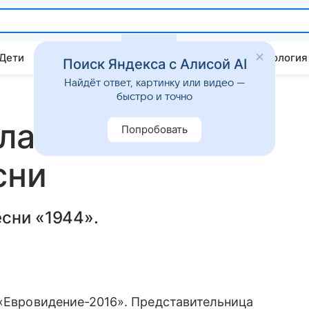
 Дети
Дом
Гороскопы
Стиль жизни
Психология
Поиск Яндекса с Алисой AI
Найдёт ответ, картинку или видео —
быстро и точно
а награду за
Попробовать
сни
сни «1944».
 «Евровидение-2016». Представительница