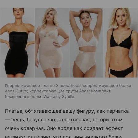
Корректирующее платье Smooothees; корректирующее белье
Asos Curve; корректирующие трусы Asos; комплект
бесшовного белья Weekday Sybille.
Платье, обтягивающее вашу фигуру, как перчатка
— вещь, безусловно, женственная, но при этом
очень коварная. Оно вроде как создает эффект
неглиже, иллюзию, что под ним никакого белья