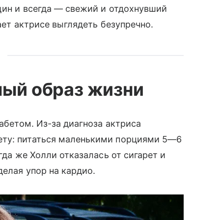
ин и всегда — свежий и отдохнувший
гает актрисе выглядеть безупречно.
ный образ жизни
иабетом. Из-за диагноза актриса
ету: питаться маленькими порциями 5—6
гда же Холли отказалась от сигарет и
делая упор на кардио.