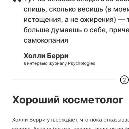
спишь, сколько весишь (в мое
истощения, а не ожирения) — 
больше думаешь о себе, приче
самокопания
Холли Берри
в интервью журналу Psychologies
2
Хороший косметолог
Холли Берри утверждает, что пока отказывае
колола ботокс (во что, правда, глядя на ее 