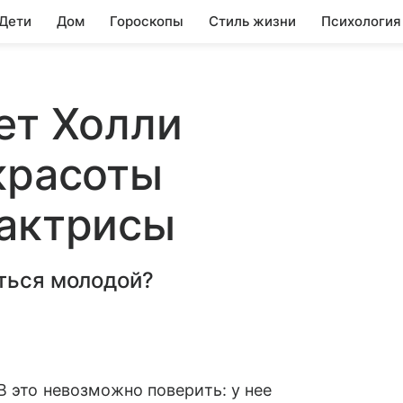
 Дети
Дом
Гороскопы
Стиль жизни
Психология
ет Холли
красоты
 актрисы
аться молодой?
В это невозможно поверить: у нее