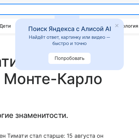
 Дети
Дом
Гороскопы
Стиль жизни
Психология
Поиск Яндекса с Алисой AI
Найдёт ответ, картинку или видео —
быстро и точно
ати отметил
Попробовать
в Монте-Карло
гие знаменитости.
 Тимати стал старше: 15 августа он