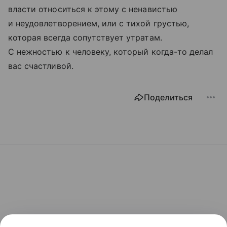
власти относиться к этому с ненавистью
и неудовлетворением, или с тихой грустью,
которая всегда сопутствует утратам.
С нежностью к человеку, который когда-то делал
вас счастливой.
Поделиться