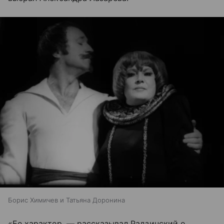
Борис Химичев и Татьяна Доронина
«Ее характер, — рассказывал Радзинский о