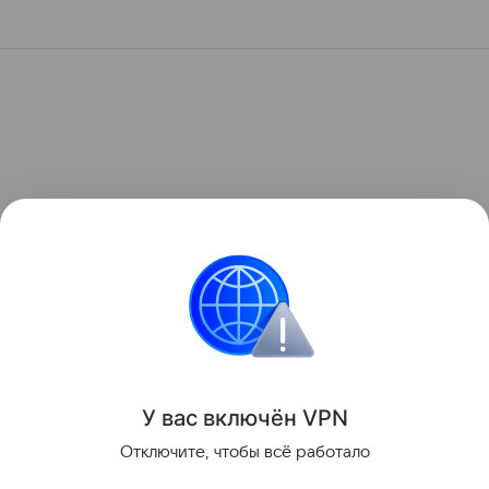
У вас включ
ён
V
P
N
Отключите, чтобы всё работало