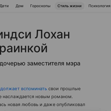
 Дети
Дом
Гороскопы
Стиль жизни
Психология
индси Лохан
краинкой
 дочерью заместителя мэра
одолжает вспоминать
свои прошлые
же наслаждается новым романом.
лась новая любовь и даже опубликовал