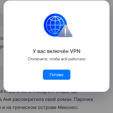
о же является новой подругой
 украинка, дочь заместителя мэра Днепра
У вас включ
ён
V
P
N
Отключите, чтобы всё работало
Готово
 страничке в Instagram Егора, где
ма Аня рассекретила свой роман. Парочка
е и на греческом острове Миконос.