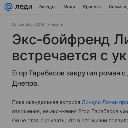
Звезды
Мода
Красота
Семья и
28 сентября 2016
Новости
Экс-бойфренд Л
встречается с у
Егор Тарабасов закрутил роман с
Днепра.
Пока скандальная актриса
Линдси Лохан пр
отношения, ее экс-жених Егор Тарабасов у
Он не стал скрывать, что в его жизни появи