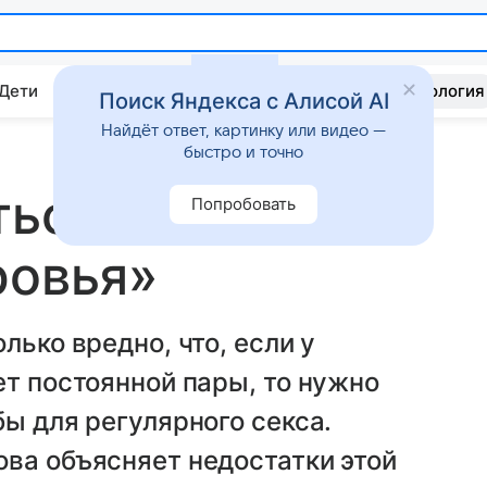
 Дети
Дом
Гороскопы
Стиль жизни
Психология
Поиск Яндекса с Алисой AI
Найдёт ответ, картинку или видео —
быстро и точно
ться сексом
Попробовать
ровья»
лько вредно, что, если у
ет постоянной пары, то нужно
бы для регулярного секса.
ва объясняет недостатки этой