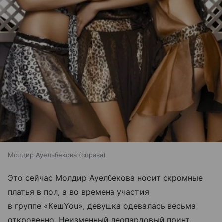
Молдир Ауельбекова (справа)
Это сейчас Молдир Ауелбекова носит скромные
платья в пол, а во времена участия
в группе «КешYou», девушка одевалась весьма
откровенно. Неизменный леопардовый принт,