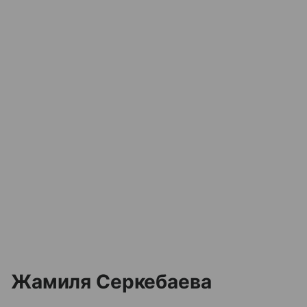
Жамиля Серкебаева