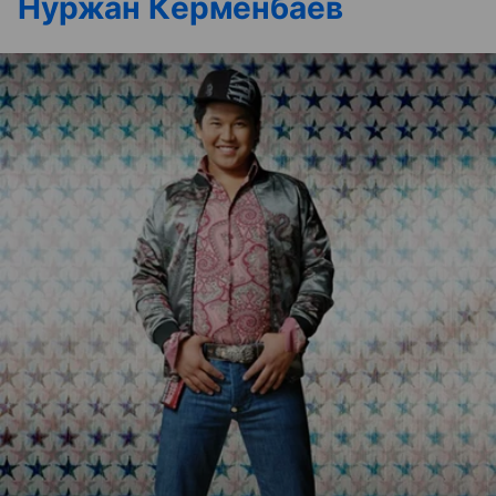
Нуржан Керменбаев