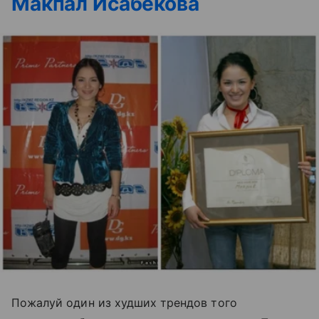
Макпал Исабекова
Пожалуй один из худших трендов того