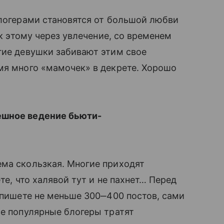
логерами становятся от большой любви
 к этому через увлечение, со временем
огие девушки забивают этим свое
мя много «мамочек» в декрете. Хорошо
ешное ведение бьюти-
ема скользкая. Многие приходят
ете, что халявой тут и не пахнет… Перед
напишете не меньше 300‒400 постов, сами
ые популярные блогеры тратят