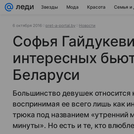
Звезды
Мода
Красота
Семья и
6 октября 2016
pret-a-portal.by
Новости
Софья Гайдукеви
интересных бью
Беларуси
Большинство девушек относится к
воспринимая ее всего лишь как 
трюка под названием «утренний м
минуты». Но есть и те, кто влюб