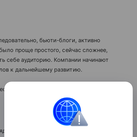
ледовательно, бьюти-блоги, активно
 было проще простого, сейчас сложнее,
ать себе аудиторию. Компании начинают
лов к дальнейшему развитию.
ресных белорусских бьюти-блогеров.
яд. Нет, правда: тут и роскошные селфи,