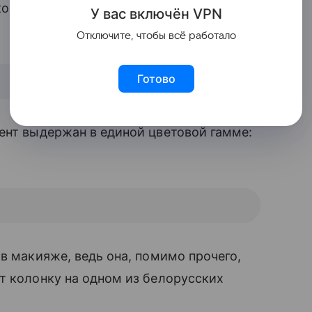
ов, и опавшие осенние листья,
У вас включ
ён
V
P
N
Отключите, чтобы всё работало
Готово
нт выдержан в единой цветовой гамме:
 в макияже, ведь она, помимо прочего,
ет колонку на одном из белорусских