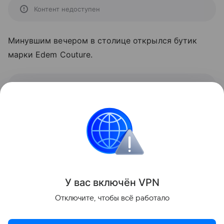
Контент недоступен
Минувшим вечером в столице открылся бутик
марки Edem Couture.
Контент недоступен
Гостьями запуска стали Ксения Собчак, Яна
Рудковская, Полина Гагарина, Светлана
Бондарчук, которые поделились в Instagram
забавными видео с вечеринки.
У вас включ
ён
V
P
N
Поделиться
Отключите, чтобы всё работало