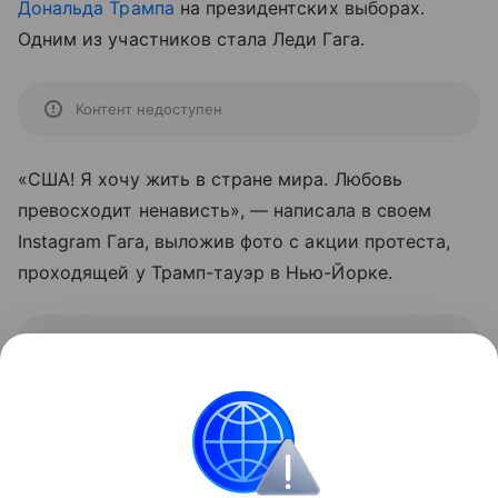
Дональда Трампа
на президентских выборах.
Одним из участников стала Леди Гага.
Контент недоступен
«США! Я хочу жить в стране мира. Любовь
превосходит ненависть»,
—
написала в своем
Instagram Гага, выложив фото с акции протеста,
проходящей у Трамп-тауэр в Нью-Йорке.
Контент недоступен
Акции протеста проходят в разных городах США,
в частности, в Нью-Йорке, Вашингтоне, Портленде.
В них участвуют, по данным СМИ, по нескольку