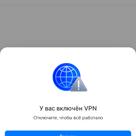
У вас включ
ён
V
P
N
Отключите, чтобы всё работало