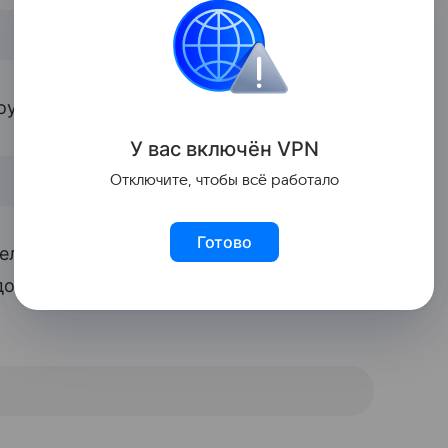
уи, как только ее увидели.
У вас включ
ён
V
P
N
Отключите, чтобы всё работало
Готово
елая красавица, хотела взять к себе
х дома оказались оба животных, пишет