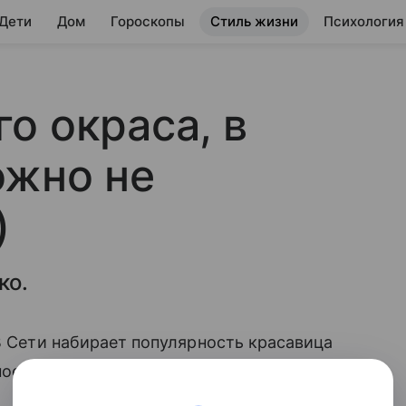
 Дети
Дом
Гороскопы
Стиль жизни
Психология
о окраса, в
ожно не
)
ко.
 В Сети набирает популярность красавица
ное сердечко.