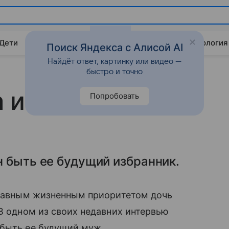
 Дети
Дом
Гороскопы
Стиль жизни
Психология
Поиск Яндекса с Алисой AI
Найдёт ответ, картинку или видео —
быстро и точно
а ищет мужа
Попробовать
 быть ее будущий избранник.
 главным жизненным приоритетом дочь
 В одном из своих недавних интервью
быть ее будущий муж.