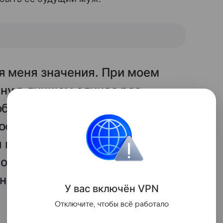
я меня значения. При моем
ну в лучшем случае раз
ообще не представляю рядом
рофессии. Поэтому мужчина
 и то, чем я занимаюсь. Чтобы
 он должен быть частью этого
анием «шоу-бизнес»
У вас включ
ён
V
P
N
Отключите, чтобы всё работало