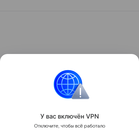
У вас включ
ён
V
P
N
Отключите, чтобы всё работало