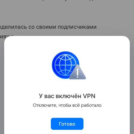
оделилась со своими подписчиками
кияжа.
У вас включ
ён
V
P
N
Отключите, чтобы всё работало
Готово