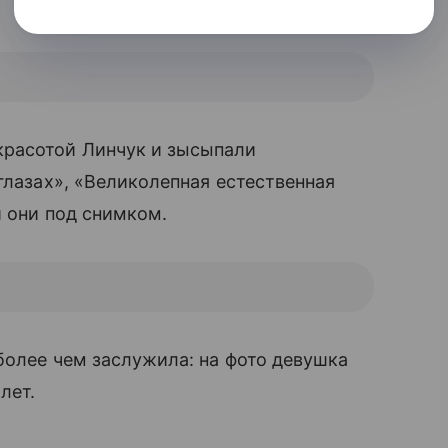
расотой Линчук и зысыпали
глазах», «Великолепная естественная
и они под снимком.
 более чем заслужила: на фото девушка
лет.