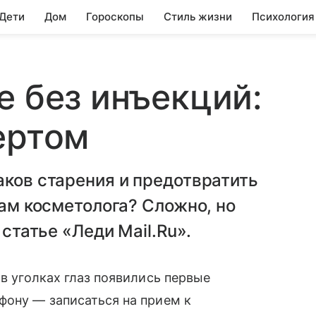
 Дети
Дом
Гороскопы
Стиль жизни
Психология
е без инъекций:
ертом
аков старения и предотвратить
гам косметолога? Сложно, но
 статье «Леди Mail.Ru».
 в уголках глаз появились первые
фону — записаться на прием к