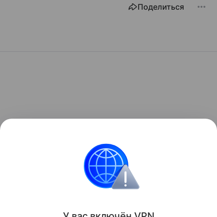
Поделиться
У вас включ
ён
V
P
N