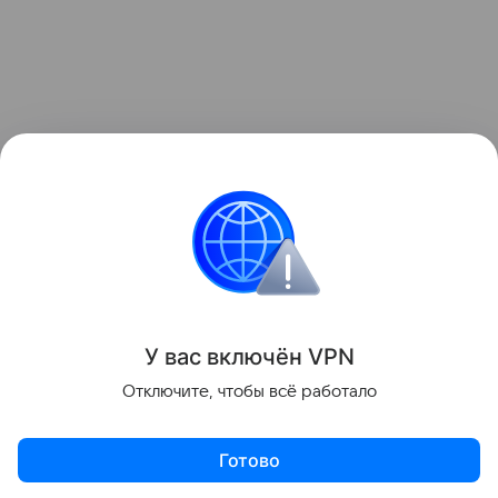
У вас включ
ён
V
P
N
Поделиться
Отключите, чтобы всё работало
Готово