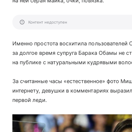
на ней серая майка, очки, повязка.
Контент недоступен
Именно простота восхитила пользователей 
за долгое время супруга Барака Обамы не с
на публике с натуральными кудрявыми волоса
За считанные часы «естественное» фото Миш
интернету, девушки в комментариях вырази
первой леди.