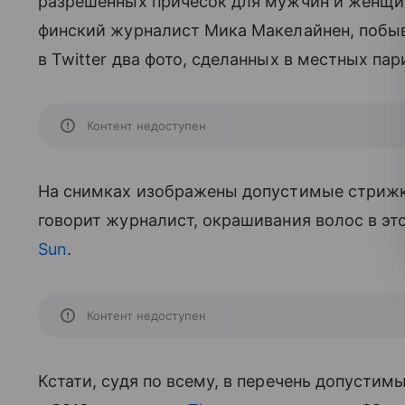
разрешенных причесок для мужчин и женщи
финский журналист Мика Макелайнен, побы
в Twitter два фото, сделанных в местных па
Контент недоступен
На снимках изображены допустимые стрижки
говорит журналист, окрашивания волос в это
Sun
.
Контент недоступен
Кстати, судя по всему, в перечень допустим