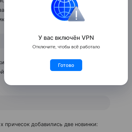
н. На днях эту информацию подтвердил
вавший в КНДР и опубликовавший
рикмахерских.
У вас включ
ён
V
P
N
Отключите, чтобы всё работало
: 15 для женщин и 15 для мужчин. Как
Готово
й стране нет в принципе, сообщает
The
ых причесок добавились две новинки: