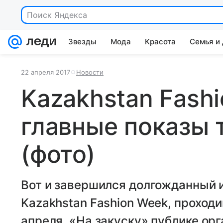
Поиск Яндекса
Звезды
Мода
Красота
Семья и
22 апреля 2017
Новости
Kazakhstan Fash
главные показы 
(фото)
Вот и завершился долгожданный 
Kazakhstan Fashion Week, проходи
апреля. «На закуску» публике ор