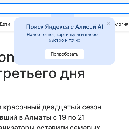
 Дети
Дом
Гороскопы
Стиль жизни
Психология
Поиск Яндекса с Алисой AI
Найдёт ответ, картинку или видео —
быстро и точно
ion Week:
Попробовать
третьего дня
и красочный двадцатый сезон
вший в Алматы с 19 по 21
ганизаторы оставили семерых