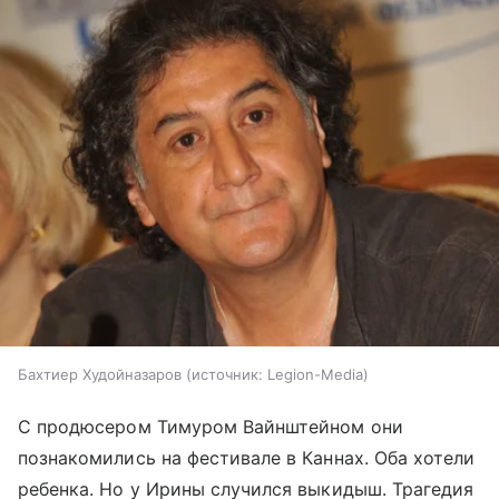
Бахтиер Худойназаров
источник:
Legion-Media
С продюсером Тимуром Вайнштейном они
познакомились на фестивале в Каннах. Оба хотели
ребенка. Но у Ирины случился выкидыш. Трагедия