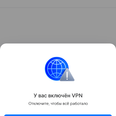
У вас включ
ён
V
P
N
Отключите, чтобы всё работало