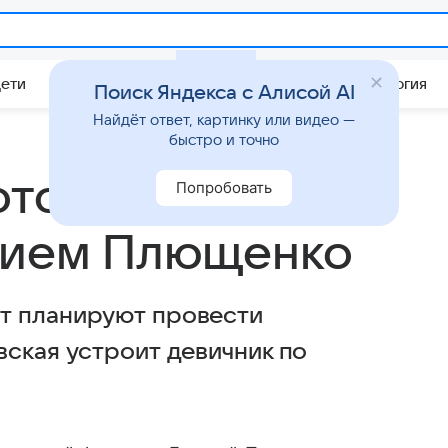
Дети
Дом
Гороскопы
Стиль жизни
Психология
Поиск Яндекса с Алисой AI
Найдёт ответ, картинку или видео —
быстро и точно
отовится к
Попробовать
ением Плющенко
т планируют провести
вская устроит девичник по