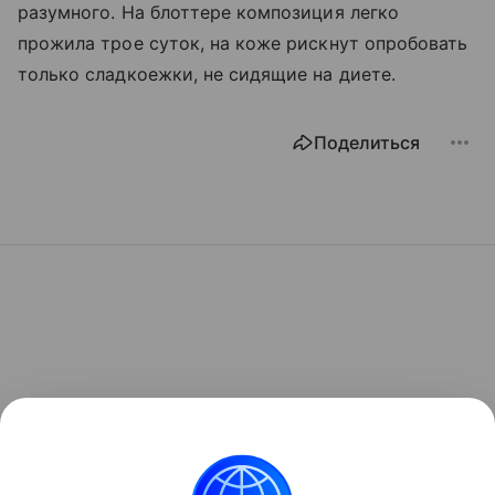
разумного. На блоттере композиция легко
прожила трое суток, на коже рискнут опробовать
только сладкоежки, не сидящие на диете.
Поделиться