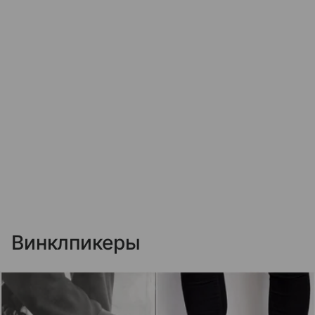
Винклпикеры