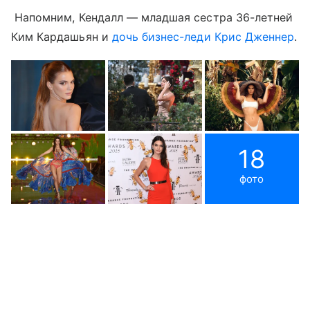
Напомним, Кендалл — младшая сестра 36-летней
Ким Кардашьян и
дочь бизнес-леди Крис Дженнер
.
18
фото