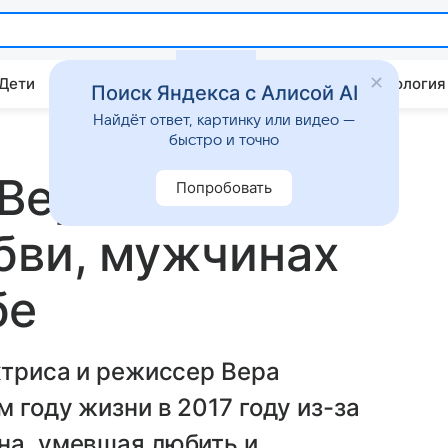
 Дети
Дом
Гороскопы
Стиль жизни
Психология
Поиск Яндекса с Алисой AI
Найдёт ответ, картинку или видео —
быстро и точно
 Веры
Попробовать
бви, мужчинах
бе
актриса и режиссер Вера
м году жизни в 2017 году из-за
на, умевшая любить и