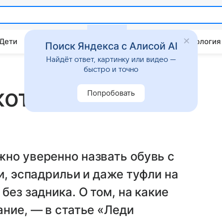
 Дети
Дом
Гороскопы
Стиль жизни
Психология
Поиск Яндекса с Алисой AI
Найдёт ответ, картинку или видео —
быстро и точно
 которые сейчас
Попробовать
но уверенно назвать обувь с
и, эспадрильи и даже туфли на
без задника. О том, на какие
ание, — в статье «Леди