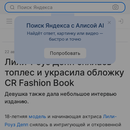
Поиск Яндекса
Поиск Яндекса с Алисой AI
Найдёт ответ, картинку или видео —
быстро и точно
22 августа 2017
Светская жизнь
Попробовать
Лили-Роуз Депп снялась
топлес и украсила обложку
CR Fashion Book
Девушка также дала небольшое интервью
изданию.
18-летняя
модель
и начинающая актриса
Лили-
Роуз Депп
снялась в интригующей и откровенной